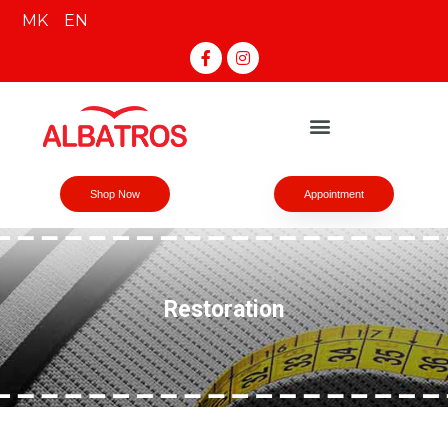
MK
EN
Shop Now
Appointment
Restoration