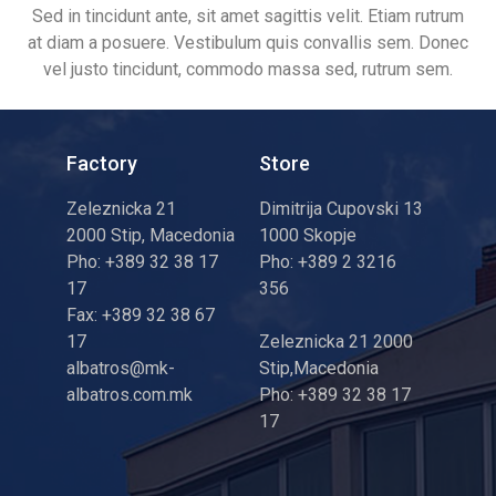
Sed in tincidunt ante, sit amet sagittis velit. Etiam rutrum
at diam a posuere. Vestibulum quis convallis sem. Donec
vel justo tincidunt, commodo massa sed, rutrum sem.
Factory
Store
Zeleznicka 21
Dimitrija Cupovski 13
2000 Stip, Macedonia
1000 Skopje
Pho: +389 32 38 17
Pho: +389 2 3216
17
356
Fax: +389 32 38 67
17
Zeleznicka 21 2000
albatros@mk-
Stip,Macedonia
albatros.com.mk
Pho: +389 32 38 17
17